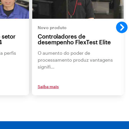
Novo produto
o setor
Controladores de
4
desempenho FlexTest Elite
a perfis
O aumento do poder de
…
processamento produz vantagens
signifi…
Saiba mais