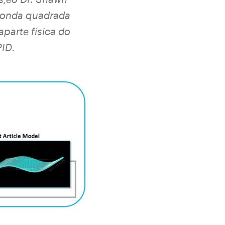
 onda quadrada
parte física do
PID.