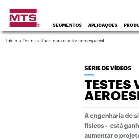
SEGMENTOS
APLICAÇÕES
PROD
Início
>
Testes virtuais para o setor aeroespacial
SÉRIE DE VÍDEOS
TESTES 
AEROESP
A engenharia de s
físicos - está gan
aumentar o projet