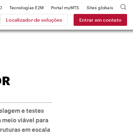
D
Tecnologias E2M
Portal myMTS
Sites globais
Localizador de soluções
Entrar em contato
OR
elagem e testes
 meio viável para
truturas em escala