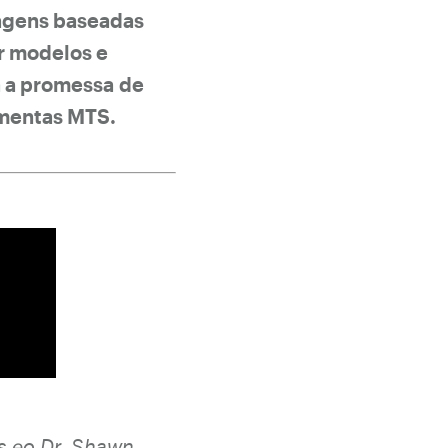
dagens baseadas
r modelos e
a a promessa de
ramentas MTS.
s,eo Dr. Shawn