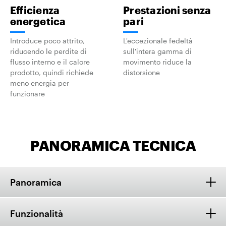
Efficienza
Prestazioni senza
energetica
pari
Introduce poco attrito,
L'eccezionale fedeltà
riducendo le perdite di
sull'intera gamma di
flusso interno e il calore
movimento riduce la
prodotto, quindi richiede
distorsione
meno energia per
funzionare
PANORAMICA TECNICA
Panoramica
Funzionalità