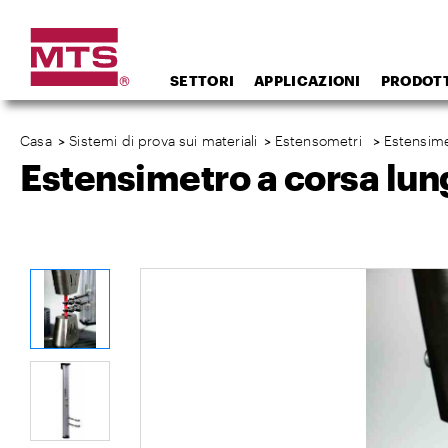
SETTORI
APPLICAZIONI
PRODOTT
Casa
>
Sistemi di prova sui materiali
>
Estensometri
>
Estensime
Estensimetro a corsa lu