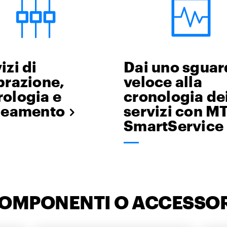
izi di
Dai uno sgua
brazione,
veloce alla
ologia e
cronologia de
ineamento
servizi con M
SmartService
COMPONENTI O ACCESSOR