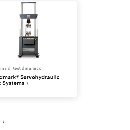
ema di test dinamico
dmark® Servohydraulic
t Systems
I