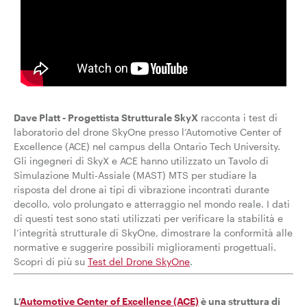
Dave Platt - Progettista Strutturale SkyX
racconta i test di
laboratorio del drone SkyOne presso l’Automotive Center of
Excellence (ACE) nel campus della Ontario Tech University.
Gli ingegneri di SkyX e ACE hanno utilizzato un Tavolo di
Simulazione Multi-Assiale (MAST) MTS per studiare la
risposta del drone ai tipi di vibrazione incontrati durante
decollo, volo prolungato e atterraggio nel mondo reale. I dati
di questi test sono stati utilizzati per verificare la stabilità e
l’integrità strutturale di SkyOne, dimostrare la conformità alle
normative e suggerire possibili miglioramenti progettuali.
Scopri di più su
Test del Drone SkyOne
.
L’
Automotive Center of Excellence (ACE)
è una struttura di