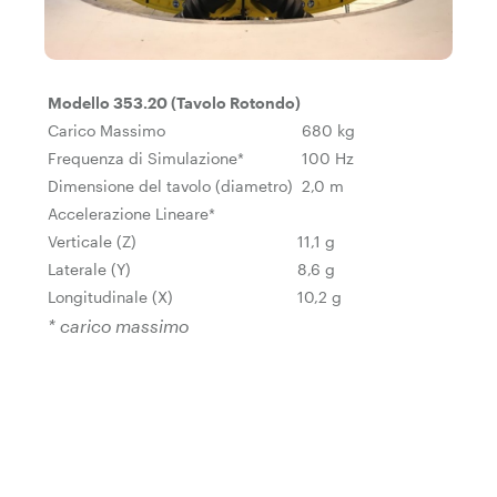
Modello 353.20 (Tavolo Rotondo)
Carico Massimo
680 kg
Frequenza di Simulazione*
100 Hz
Dimensione del tavolo (diametro)
2,0 m
Accelerazione Lineare*
Verticale (Z)
11,1 g
Laterale (Y)
8,6 g
Longitudinale (X)
10,2 g
* carico massimo