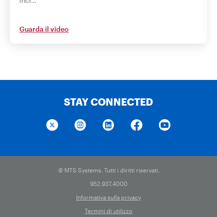
incr…
Guarda il video
STAY CONNECTED
© MTS Systems. Tutti i diritti riservati.
952.937.4000
Informativa sulla privacy
Termini di utilizzo