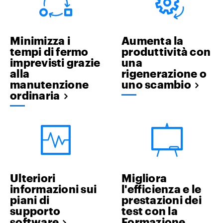
Minimizza i
Aumenta la
tempi di fermo
produttività con
imprevisti grazie
una
alla
rigenerazione o
manutenzione
uno scambio
ordinaria
Ulteriori
Migliora
informazioni sui
l'efficienza e le
piani di
prestazioni dei
supporto
test con la
software
Formazione