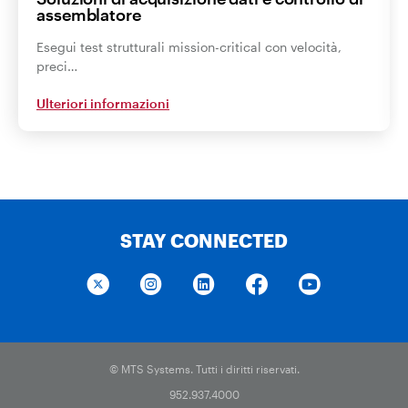
assemblatore
Esegui test strutturali mission-critical con velocità,
preci…
Ulteriori informazioni
STAY CONNECTED
© MTS Systems. Tutti i diritti riservati.
952.937.4000