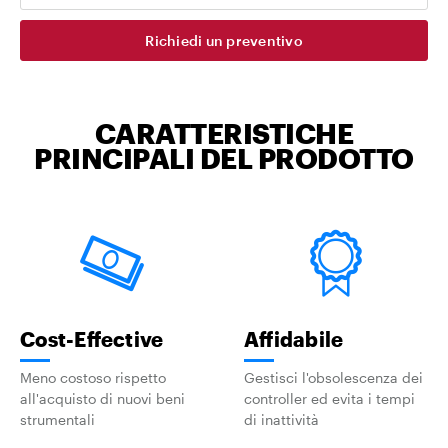
Richiedi un preventivo
CARATTERISTICHE
PRINCIPALI DEL PRODOTTO
Cost-Effective
Affidabile
Meno costoso rispetto
Gestisci l'obsolescenza dei
all'acquisto di nuovi beni
controller ed evita i tempi
strumentali
di inattività