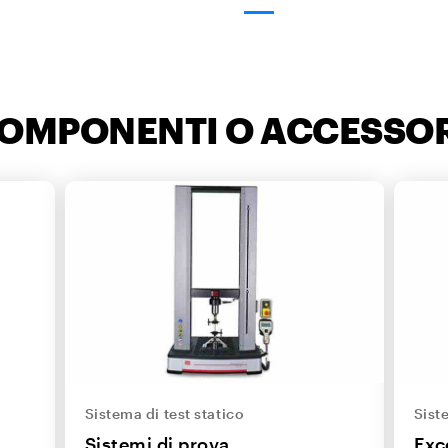
COMPONENTI O ACCESSOR
Sistema di test statico
Sist
Sistemi di prova
Exc