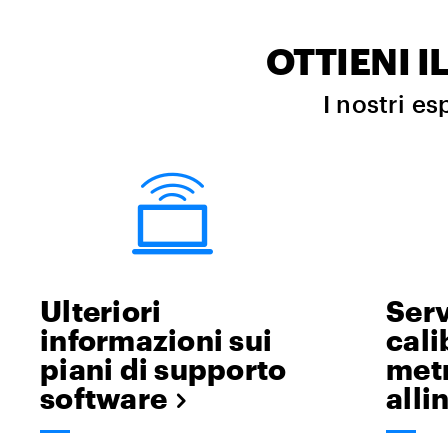
OTTIENI 
I nostri es
Ulteriori
Serv
informazioni sui
cali
piani di supporto
metr
software
all