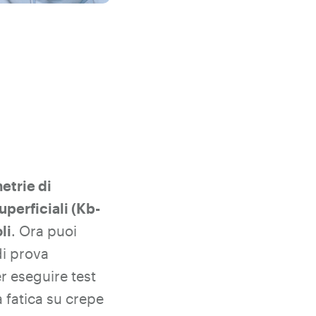
etrie di
uperficiali (Kb-
li
. Ora puoi
di prova
 eseguire test
a fatica su crepe