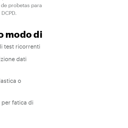
 de probetas para
o DCPD.
uo modo di
 test ricorrenti
izione dati
lastica o
 per fatica di