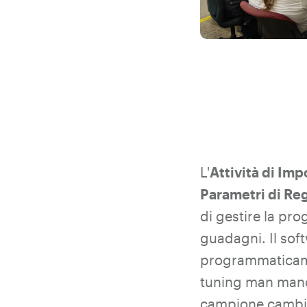
L'
Attività di Imp
Parametri di Re
di gestire la pr
guadagni. Il so
programmaticame
tuning man mano 
campione cambia 