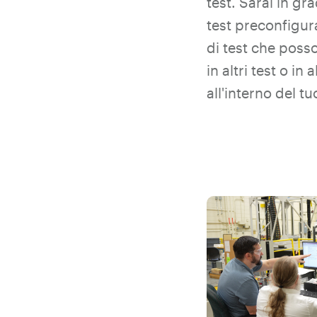
test.
Sarai in gra
test preconfigura
di test che posso
in altri test o in 
all'interno del tu