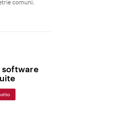
etrie comuni.
l software
uite
dotto