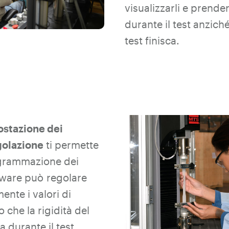
visualizzarli e prende
durante il test anziché
test finisca.
ostazione dei
golazione
ti permette
ogrammazione dei
ftware può
regolare
nte i valori di
che la rigidità del
durante il test,