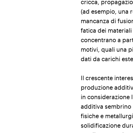
cricca, propagazione
(ad esempio, una ru
mancanza di fusione
fatica dei material
concentrano a parti
motivi, quali una 
dati da carichi est
Il crescente intere
produzione additiv
in considerazione 
additiva sembrino 
fisiche e metallurg
solidificazione dur