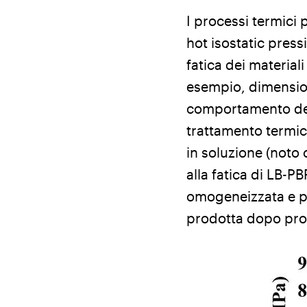
I processi termici 
hot isostatic press
fatica dei material
esempio, dimension
comportamento dell
trattamento termic
in soluzione (noto
alla fatica di LB-PB
omogeneizzata e pi
prodotta dopo proc