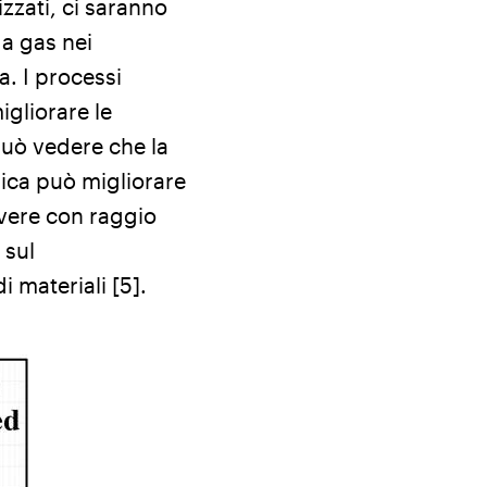
zzati, ci saranno
da gas nei
. I processi
igliorare le
 può vedere che la
ica può migliorare
olvere con raggio
 sul
i materiali [5].