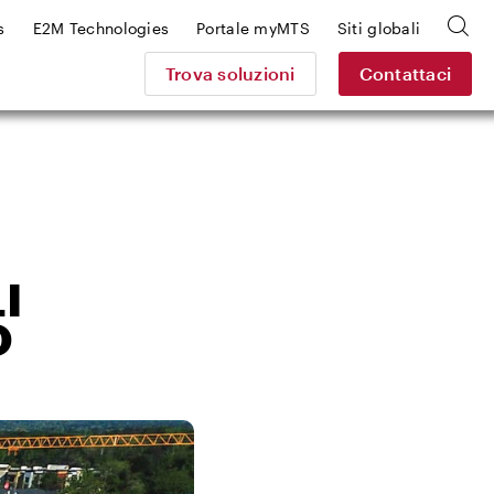
s
E2M Technologies
Portale myMTS
Siti globali
Trova soluzioni
Contattaci
I
O