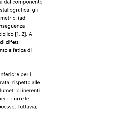
ata dal componente
stallografica, gli
umetrici (ad
conseguenza
clico [1, 2]. A
i difetti
to a fatica di
nferiore per i
ata, rispetto alle
lumetrici inerenti
per ridurre le
ocesso. Tuttavia,