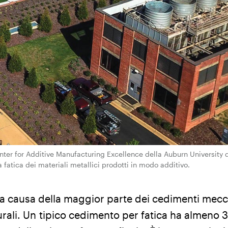
enter for Additive Manufacturing Excellence della Auburn University d
atica dei materiali metallici prodotti in modo additivo.
 la causa della maggior parte dei cedimenti mecc
urali. Un
tipico cedimento per fatica ha almeno 3 f