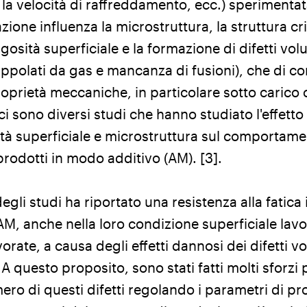
 la velocità di raffreddamento, ecc.) speriment
ione influenza la microstruttura, la struttura cri
ugosità superficiale e la formazione di difetti vol
appolati da gas e mancanza di fusioni), che di 
roprietà meccaniche, in particolare sotto carico ci
i sono diversi studi che hanno studiato l'effetto d
tà superficiale e microstruttura sul comportamen
 prodotti in modo additivo (AM). [3].
gli studi ha riportato una resistenza alla fatica i
 AM, anche nella loro condizione superficiale lavor
orate, a causa degli effetti dannosi dei difetti vo
A questo proposito, sono stati fatti molti sforzi 
ero di questi difetti regolando i parametri di pr