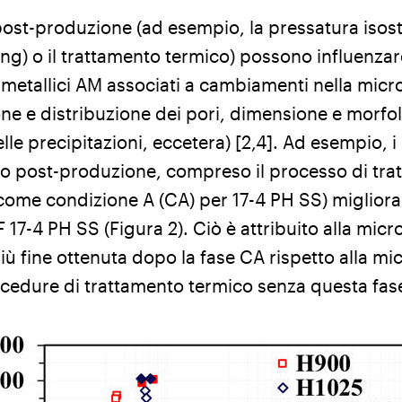
post-produzione (ad esempio, la pressatura isost
ing) o il trattamento termico) possono influenzar
i metallici AM associati a cambiamenti nella micr
e e distribuzione dei pori, dimensione e morfol
e precipitazioni, eccetera) [2,4]. Ad esempio, i 
o post-produzione, compreso il processo di tra
 come condizione A (CA) per 17-4 PH SS) migliora
F 17-4 PH SS (Figura 2). Ciò è attribuito alla micr
ù fine ottenuta dopo la fase CA rispetto alla mi
edure di trattamento termico senza questa fase