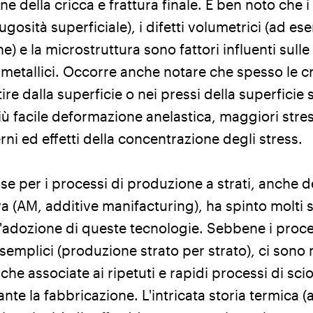
 della cricca e frattura finale. È ben noto che i d
gosità superficiale), i difetti volumetrici (ad es
) e la microstruttura sono fattori influenti sulle
i metallici. Occorre anche notare che spesso le cr
re dalla superficie o nei pressi della superficie 
più facile deformazione anelastica, maggiori stre
erni ed effetti della concentrazione degli stress.
sse per i processi di produzione a strati, anche 
a (AM, additive manifacturing), ha spinto molti 
l'adozione di queste tecnologie. Sebbene i proc
semplici (produzione strato per strato), ci sono
iche associate ai ripetuti e rapidi processi di sc
ante la fabbricazione. L'intricata storia termica (