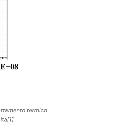
attamento termico
ita
[1].