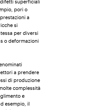
ifetti superficiali
empio, pori o
 prestazioni a
icche si
stessa per diversi
ss o deformazioni
denominati
settori a prendere
essi di produzione
 molte complessità
ioglimento e
ad esempio, il