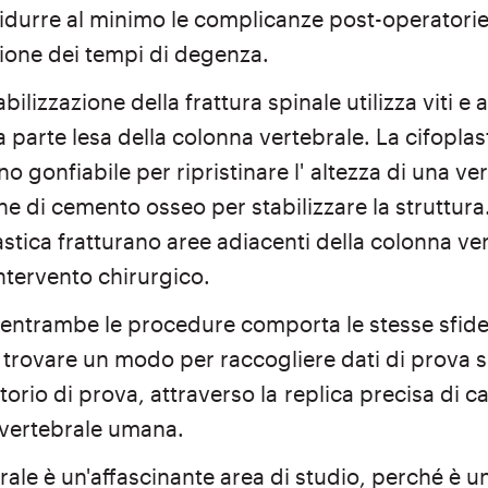
e ridurre al minimo le complicanze post-operator
ione dei tempi di degenza.
ilizzazione della frattura spinale utilizza viti e 
a parte lesa della colonna vertebrale. La cifopla
no gonfiabile per ripristinare l'
altezza di una ve
one di cemento osseo per stabilizzare la struttura
astica fratturano aree adiacenti della colonna ve
ntervento chirurgico.
 entrambe le procedure comporta le stesse sfide 
trovare un modo per raccogliere dati di prova sig
torio di prova, attraverso la
replica precisa di c
 vertebrale umana.
rale è un'affascinante area di studio, perché è u