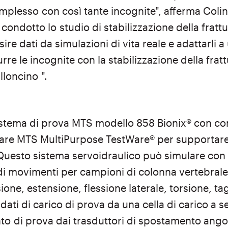
omplesso
con così tante incognite", afferma Colin 
 condotto lo
studio di stabilizzazione della frattu
sire dati da simulazioni di vita reale e adattarli 
urre le incognite con la stabilizzazione della fratt
alloncino
".
 sistema di prova MTS modello 858 Bionix® con co
ware MTS MultiPurpose TestWare® per supportare l
 Questo sistema servoidraulico può simulare con
movimenti per campioni di colonna vertebrale i
ssione, estensione, flessione laterale, torsione, tag
I dati di carico di prova da una cella di carico a se
nto di prova dai trasduttori di spostamento ang