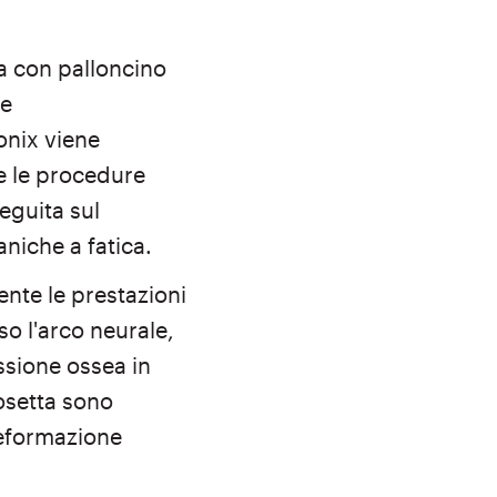
ica con palloncino
 e
onix viene
be le procedure
eguita sul
niche a fatica.
mente le prestazioni
o l'arco neurale,
essione ossea in
osetta sono
 deformazione