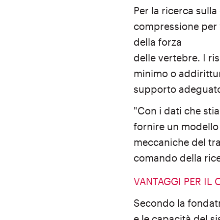
Per la ricerca sulla
compressione per va
della forza
delle vertebre. I ri
minimo o addirittu
supporto adeguato 
"Con i dati che st
fornire un modello 
meccaniche del trat
comando della ricer
VANTAGGI PER IL 
Secondo la fondatri
e le capacità del s