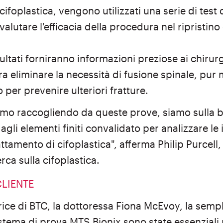
 cifoplastica, vengono utilizzati una serie di test 
lutare l'efficacia della procedura nel ripristino d
sultati forniranno informazioni preziose ai chirurg
ra eliminare la necessità di fusione spinale, pu
per prevenire ulteriori fratture.
iamo raccogliendo da queste prove, siamo sulla 
agli elementi finiti convalidato per analizzare le
tamento di cifoplastica", afferma Philip Purcell, 
ca sulla cifoplastica.
CLIENTE
ce di BTC, la dottoressa Fiona McEvoy, la semplici
istema di prova MTS Bionix sono state essenziali 