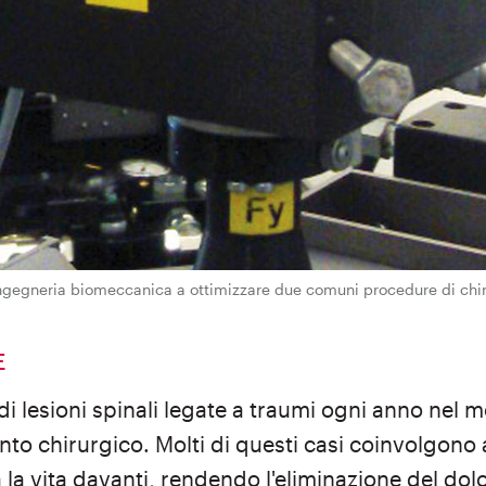
ingegneria biomeccanica a ottimizzare due comuni procedure di chir
E
 di lesioni spinali legate a traumi ogni anno nel m
nto chirurgico. Molti di questi casi coinvolgono
la vita davanti, rendendo l'eliminazione del dolor