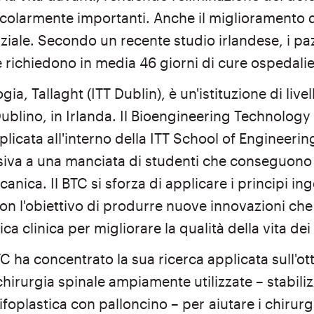
ticolarmente importanti. Anche il miglioramento 
iale. Secondo un recente studio irlandese, i paz
e richiedono in media 46 giorni di cure ospedalie
ogia, Tallaght (ITT Dublin), è un'istituzione di live
Dublino, in Irlanda. Il Bioengineering Technology
plicata all'interno della ITT School of Engineerin
nsiva a una manciata di studenti che conseguono
nica. Il BTC si sforza di applicare i principi ing
on l'obiettivo di produrre nuove innovazioni ch
tica clinica per migliorare la qualità della vita dei
BTC ha concentrato la sua ricerca applicata sull'ot
hirurgia spinale ampiamente utilizzate – stabiliz
cifoplastica con palloncino – per
aiutare i chirurg