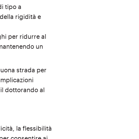
di tipo a
ella rigidità e
hi per ridurre al
r mantenendo un
buona strada per
 implicazioni
il dottorando al
tà, la flessibilità
per consentire ai