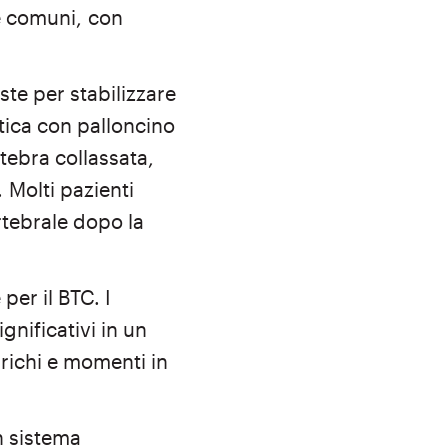
ie comuni,
con
aste per stabilizzare
stica con palloncino
rtebra collassata,
.
Molti pazienti
rtebrale dopo la
per il BTC. I
nificativi in un
arichi e momenti in
n sistema