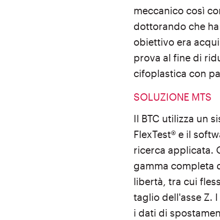
meccanico così c
dottorando che ha
obiettivo era acqui
prova al fine di rid
cifoplastica con p
SOLUZIONE MTS
Il BTC utilizza un
FlexTest® e il soft
ricerca applicata.
gamma completa di 
libertà, tra cui fle
taglio dell'asse Z. 
i dati di spostame