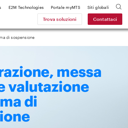
s
E2M Technologies
Portale myMTS
Siti globali
Trova soluzioni
Contattaci
ema di sospensione
razione, messa
e valutazione
ema di
ione