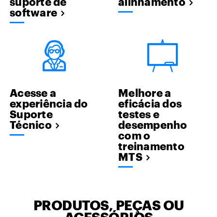
suporte de
alinhamento
software
Acesse a
Melhore a
experiência do
eficácia dos
Suporte
testes e
Técnico
desempenho
com o
treinamento
MTS
PRODUTOS, PEÇAS OU