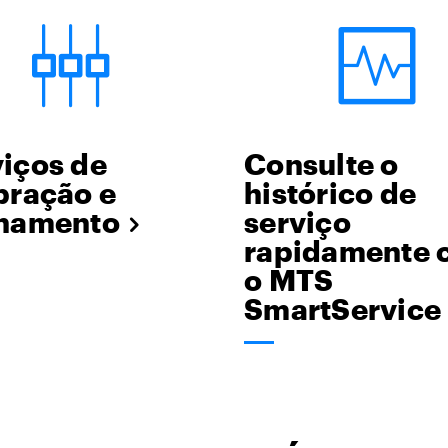
iços de
Consulte o
bração e
histórico de
nhamento
serviço
rapidamente 
o MTS
SmartService