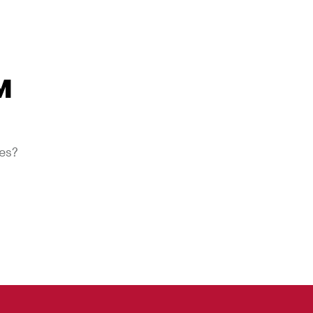
M
es?