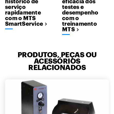
histórico de
eficácia dos
serviço
testes e
rapidamente
desempenho
com o MTS
com o
SmartService
treinamento
MTS
PRODUTOS, PEÇAS OU
ACESSÓRIOS
RELACIONADOS