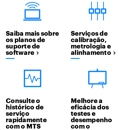
Saiba mais sobre
Serviços de
os planos de
calibração,
suporte de
metrologia e
software
alinhamento
Consulte o
Melhore a
histórico de
eficácia dos
serviço
testes e
rapidamente
desempenho
com o MTS
com o