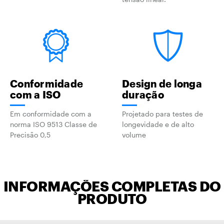
Conformidade
Design de longa
com a ISO
duração
Em conformidade com a
Projetado para testes de
norma ISO 9513 Classe de
longevidade e de alto
Precisão 0,5
volume
INFORMAÇÕES COMPLETAS DO
PRODUTO