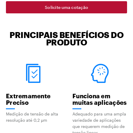
Solicite uma cotação
PRINCIPAIS BENEFÍCIOS DO
PRODUTO
Extremamente
Funciona em
Preciso
muitas aplicações
Medição de tensão de alta
Adequado para uma ampla
resolução até 0,2 μm
variedade de aplicações
que requerem medição de
tensão linear.