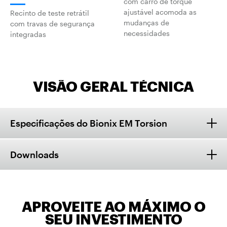
com carro de torque
ajustável acomoda as
Recinto de teste retrátil
mudanças de
com travas de segurança
necessidades
integradas
VISÃO GERAL TÉCNICA
Especificações do Bionix EM Torsion
Downloads
APROVEITE AO MÁXIMO O
SEU INVESTIMENTO