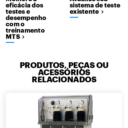
eficácia dos
sistema de teste
testes e
existente
desempenho
com o
treinamento
MTS
PRODUTOS, PEÇAS OU
ACESSÓRIOS
RELACIONADOS