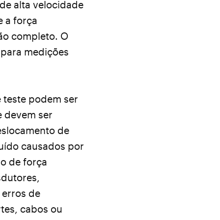
de alta velocidade
 a força
ão completo. O
s para medições
 teste podem ser
te devem ser
deslocamento de
ruído causados por
o de força
sdutores,
 erros de
rtes, cabos ou