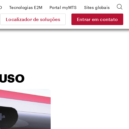
D
Tecnologias E2M
Portal myMTS
Sites globais
Localizador de soluções
Entrar em contato
IUSO