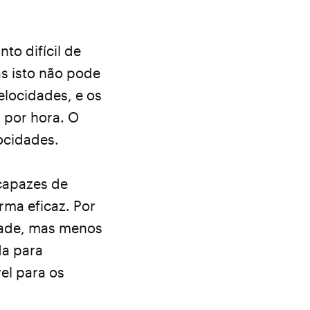
o difícil de
s isto não pode
velocidades, e os
 por hora. O
ocidades.
 capazes de
rma eficaz. Por
dade, mas menos
da para
el para os