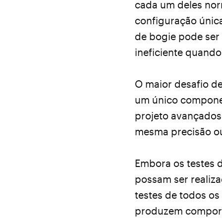
cada um deles nor
configuração única
de bogie pode ser 
ineficiente quando
O maior desafio d
um único componen
projeto avançados
mesma precisão ou
Embora os testes 
possam ser realiz
testes de todos o
produzem comporta