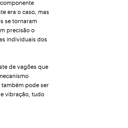
da componente
te era o caso, mas
is se tornaram
om precisão o
as individuais dos
este de vagões que
 mecanismo
, também pode ser
de vibração, tudo