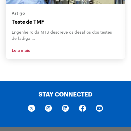
Artigo
Teste de TMF
Engenheiro da MTS descreve os desafios dos testes
de fadiga …
Leia mais
STAY CONNECTED