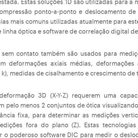
estada. Estas soluções 1D são utilizadas para a
ompressão ponto-a-ponto e deslocamento de 
ias mais comuns utilizadas atualmente para es
 linha óptica e software de correlação digital d
 sem contato também são usados para mediçõe
em deformações axiais médias, deformações ax
 & k), medidas de cisalhamento e crescimento de t
deformação 3D (X-Y-Z) requerem uma capa
m pelo menos 2 conjuntos de ótica visualizand
ância fixa, para determinar as medições vertica
dições fora do plano (Z). Estas tecnologia
ar o poderoso software DIC para medir o des