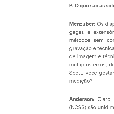
P. O que são as s
Menzuber:
Os disp
gages e extensôm
métodos sem con
gravação e técnic
de imagem e técn
múltiplos eixos, 
Scott, você gosta
medição?
Anderson:
Claro,
(NCSS) são unidime