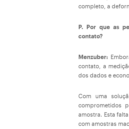
completo, a defor
P. Por que as p
contato?
Menzuber:
Embora
contato, a mediçã
dos dados e econ
Com uma soluçã
comprometidos pe
amostra. Esta falt
com amostras maci