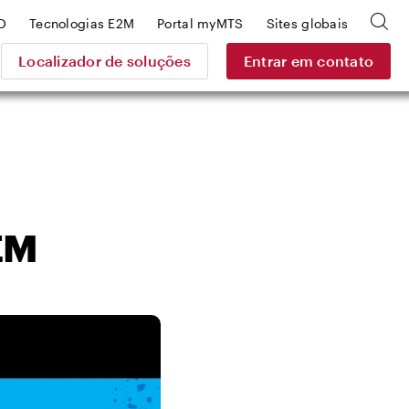
D
Tecnologias E2M
Portal myMTS
Sites globais
Localizador de soluções
Entrar em contato
EM