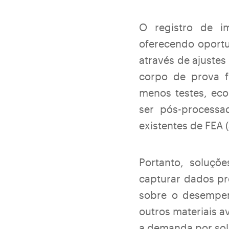
O registro de im
oferecendo oportu
através de ajuste
corpo de prova f
menos testes, ec
ser pós-processa
existentes de FEA (
Portanto, soluç
capturar dados pr
sobre o desempen
outros materiais 
a demanda por sol