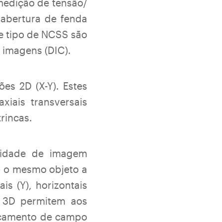
 medição de tensão/
abertura de fenda
te tipo de NCSS são
e imagens (DIC).
s 2D (X-Y). Estes
iais transversais
rincas.
cidade de imagem
o o mesmo objeto a
is (Y), horizontais
s 3D permitem aos
locamento de campo