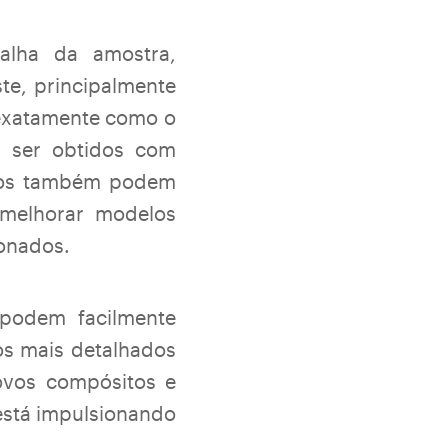
falha da amostra,
te, principalmente
 exatamente como o
m ser obtidos com
ados também podem
 melhorar modelos
ionados.
podem facilmente
os mais detalhados
ovos compósitos e
está impulsionando