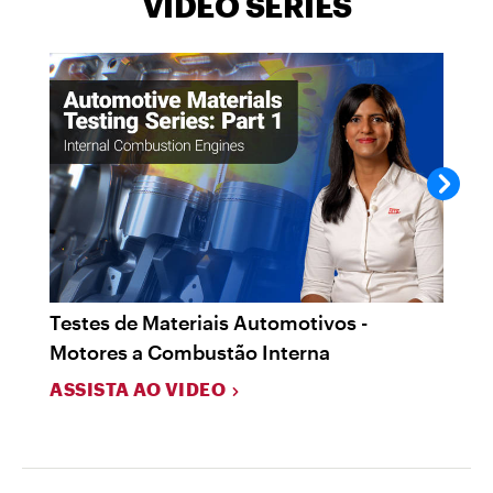
VIDEO SERIES
Testes de Materiais Automotivos -
Tes
Motores a Combustão Interna
de 
ASSISTA AO VIDEO
ASS