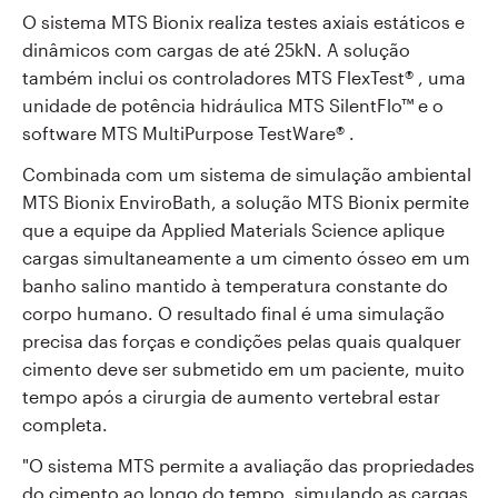
O sistema MTS Bionix realiza testes axiais estáticos e
dinâmicos com cargas de até 25kN. A solução
também inclui os controladores MTS FlexTest
®
, uma
unidade de potência hidráulica MTS SilentFlo
™
e o
software MTS MultiPurpose TestWare
®
.
Combinada com um sistema de simulação ambiental
MTS Bionix EnviroBath, a solução MTS Bionix permite
que a equipe da Applied Materials Science aplique
cargas simultaneamente a um cimento ósseo em um
banho salino mantido à temperatura constante do
corpo humano. O resultado final é uma simulação
precisa das forças e condições pelas quais qualquer
cimento deve ser submetido em um paciente, muito
tempo após a cirurgia de aumento vertebral estar
completa.
"O sistema MTS permite a avaliação das propriedades
do cimento ao longo do tempo, simulando as cargas