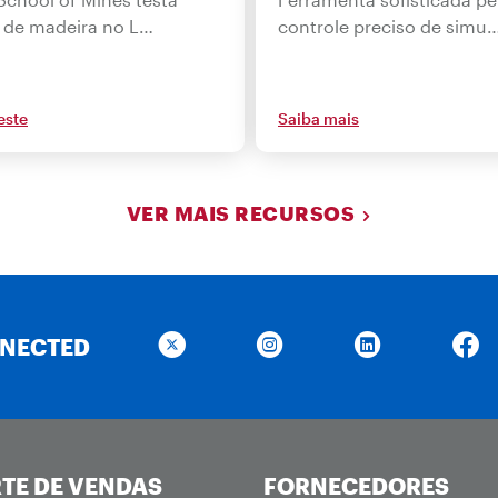
s de madeira no L…
controle preciso de simu
este
Saiba mais
VER MAIS RECURSOS
NNECTED
TE DE VENDAS
FORNECEDORES