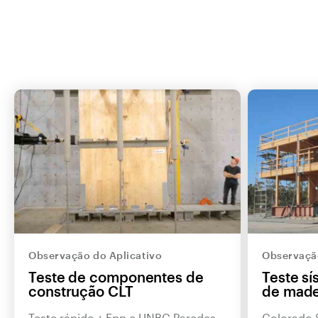
Observação do Aplicativo
Observação
Teste de componentes de
Teste sí
construção CLT
de made
Teste rápido + Epp e UNBC Paredes
Colorado 