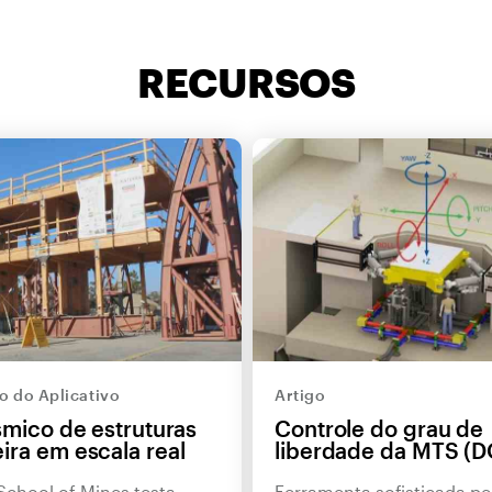
RECURSOS
 do Aplicativo
Artigo
smico de estruturas
Controle do grau de
ira em escala real
liberdade da MTS (D
School of Mines testa
Ferramenta sofisticada pe