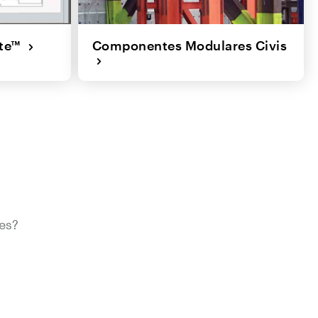
ite™
Componentes Modulares Civis
es?