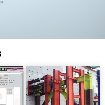
ão.
S