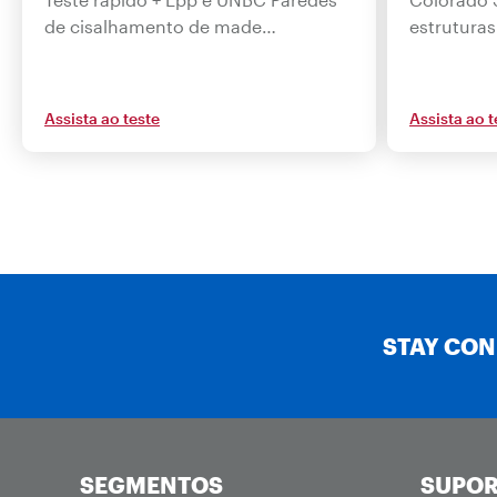
de cisalhamento de made…
estrutura
Assista ao teste
Assista ao t
STAY CO
SEGMENTOS
SUPOR