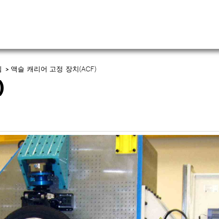
템
>
액슬 캐리어 고정 장치(ACF)
)