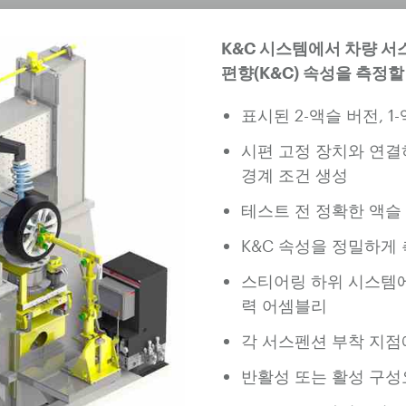
K&C 시스템에서 차량 
편향(K&C) 속성을 측정할
표시된 2-액슬 버전, 
시편 고정 장치와 연결
경계 조건 생성
테스트 전 정확한 액슬
K&C 속성을 정밀하게
스티어링 하위 시스템에
력 어셈블리
각 서스펜션 부착 지점
반활성 또는 활성 구성