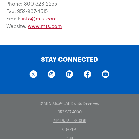
Phone: 800-328-2255
Fax: 952-937-4515
Email:
info@mts.com
Website:
www.mts.com
STAY CONNECTED
© MTS 시스템. All Rights Reserved
952.937.4000
개인 정보 보호 정책
이용약관
약관