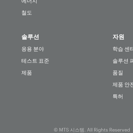
에너지
철도
솔루션
자원
응용 분야
학습 센
테스트 표준
솔루션 
제품
품질
제품 안
특허
© MTS 시스템. All Rights Reserved