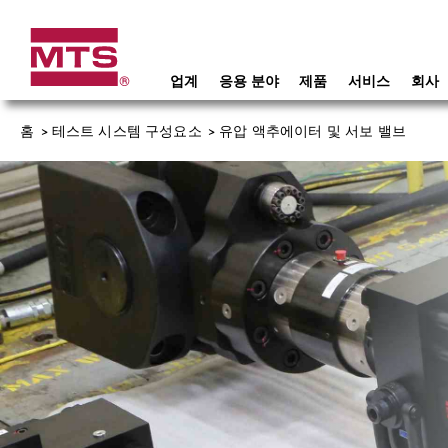
업계
응용 분야
제품
서비스
회사
홈
>
테스트 시스템 구성요소
>
유압 액추에이터 및 서보 밸브