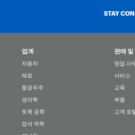
STAY CO
업계
판매 및
자동차
영업 사
재료
서비스
항공우주
교육
생의학
부품
토목 공학
고객 포
암석 역학