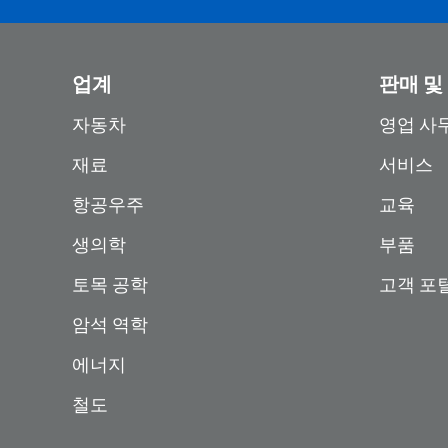
업계
판매 및
자동차
영업 사
재료
서비스
항공우주
교육
생의학
부품
토목 공학
고객 포
암석 역학
에너지
철도