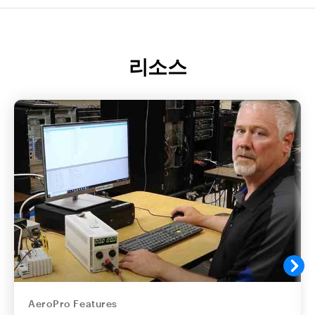
리소스
AeroPro Features