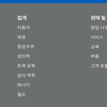
업계
판매 및
자동차
영업 사
재료
서비스
항공우주
교육
생의학
부품
토목 공학
고객 포
암석 역학
에너지
철도