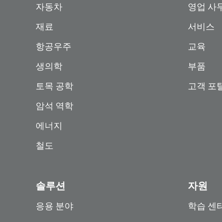
자동차
영업 사
재료
서비스
항공우주
교육
생의학
부품
토목 공학
고객 포
암석 역학
에너지
철도
솔루션
자원
응용 분야
학습 센