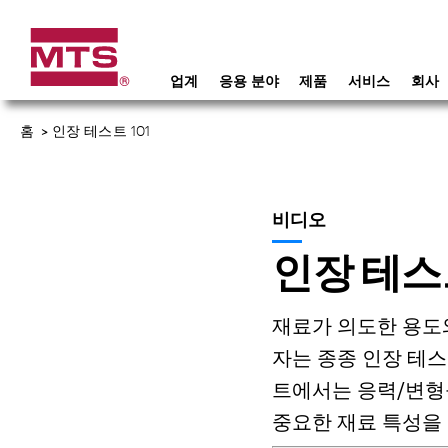
업계
응용 분야
제품
서비스
회사
홈
>
인장 테스트 101
비디오
인장 테스트
재료가 의도한 용도
자는 종종 인장 테
트에서는 응력/변형률
중요한 재료 특성을