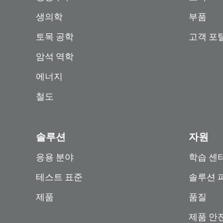
생의학
부품
토목 공학
고객 포
암석 역학
에너지
철도
솔루션
자원
응용 분야
학습 센
테스트 표준
솔루션 
제품
품질
제품 안