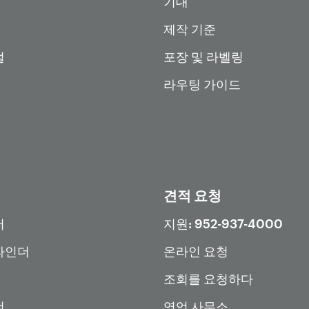
기대
제작 기준
털
포장 및 라벨링
라우팅 가이드
견적 요청
터
지원: 952-937-4000
파인더
온라인 요청
조회를 요청하다
전
영업 사무소