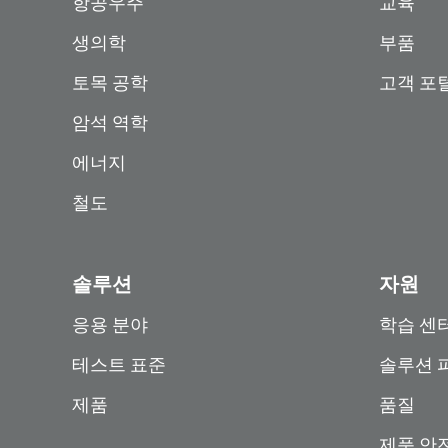
항공우주
교육
생의학
부품
토목 공학
고객 포
암석 역학
에너지
철도
솔루션
자원
응용 분야
학습 센
테스트 표준
솔루션 
제품
품질
제품 안