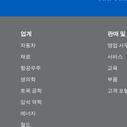
업계
판매 및
자동차
영업 사
재료
서비스
항공우주
교육
생의학
부품
토목 공학
고객 포
암석 역학
에너지
철도