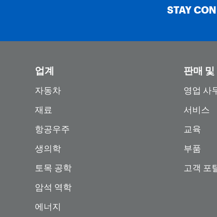
STAY CO
업계
판매 및
자동차
영업 사
재료
서비스
항공우주
교육
생의학
부품
토목 공학
고객 포
암석 역학
에너지