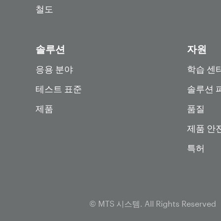
철도
솔루션
자원
응용 분야
학습 센
테스트 표준
솔루션 
제품
품질
제품 안
특허
© MTS 시스템. All Rights Reserved