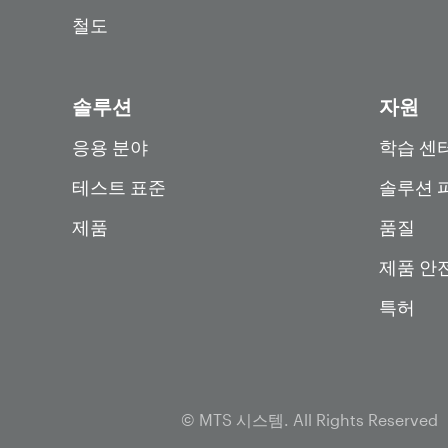
철도
솔루션
자원
응용 분야
학습 센
테스트 표준
솔루션 
제품
품질
제품 안
특허
© MTS 시스템. All Rights Reserved