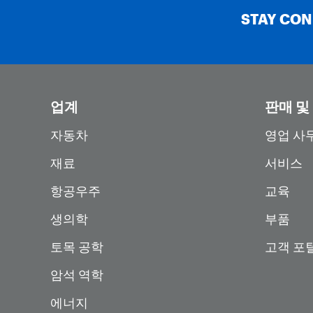
STAY CO
업계
판매 및
자동차
영업 사
재료
서비스
항공우주
교육
생의학
부품
토목 공학
고객 포
암석 역학
에너지